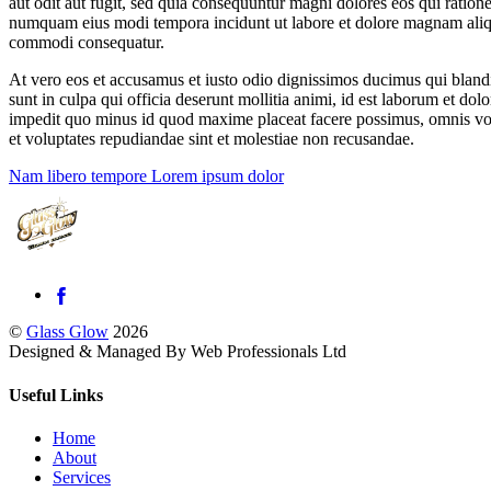
aut odit aut fugit, sed quia consequuntur magni dolores eos qui ration
numquam eius modi tempora incidunt ut labore et dolore magnam aliqu
commodi consequatur.
At vero eos et accusamus et iusto odio dignissimos ducimus qui blandit
sunt in culpa qui officia deserunt mollitia animi, id est laborum et do
impedit quo minus id quod maxime placeat facere possimus, omnis volu
et voluptates repudiandae sint et molestiae non recusandae.
Nam libero tempore
Lorem ipsum dolor
©
Glass Glow
2026
Designed & Managed By Web Professionals Ltd
Useful Links
Home
About
Services