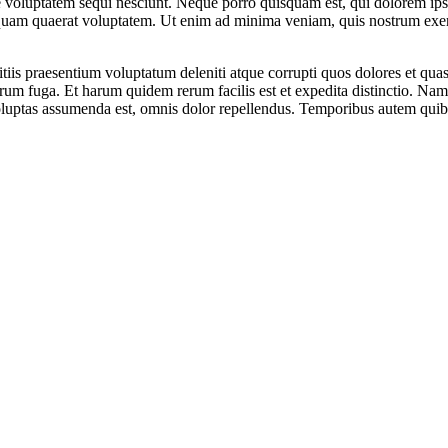
e voluptatem sequi nesciunt. Neque porro quisquam est, qui dolorem ipsum
am quaerat voluptatem. Ut enim ad minima veniam, quis nostrum exercit
iis praesentium voluptatum deleniti atque corrupti quos dolores et quas 
lorum fuga. Et harum quidem rerum facilis est et expedita distinctio. Na
ptas assumenda est, omnis dolor repellendus. Temporibus autem quibusda