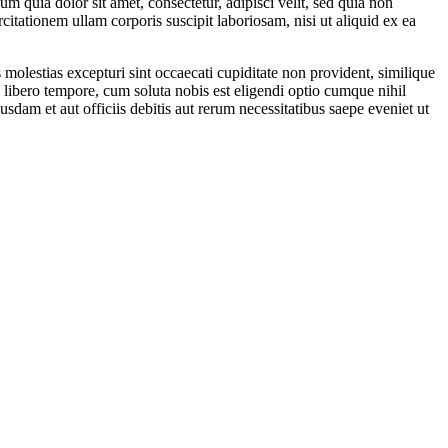
 quia dolor sit amet, consectetur, adipisci velit, sed quia non
ationem ullam corporis suscipit laboriosam, nisi ut aliquid ex ea
molestias excepturi sint occaecati cupiditate non provident, similique
m libero tempore, cum soluta nobis est eligendi optio cumque nihil
m et aut officiis debitis aut rerum necessitatibus saepe eveniet ut